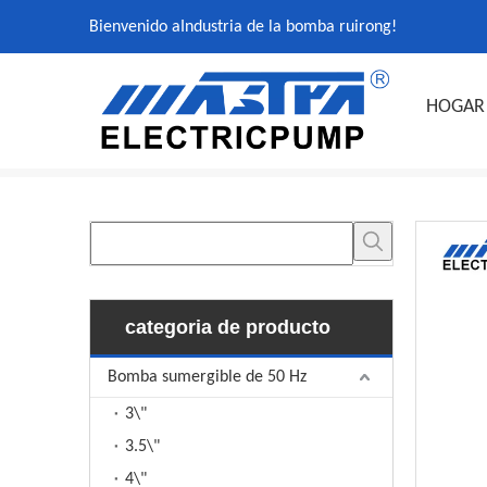
Bienvenido a
Industria de la bomba ruirong
!
HOGAR
categoria de producto
Bomba sumergible de 50 Hz
3\"
3.5\"
4\"