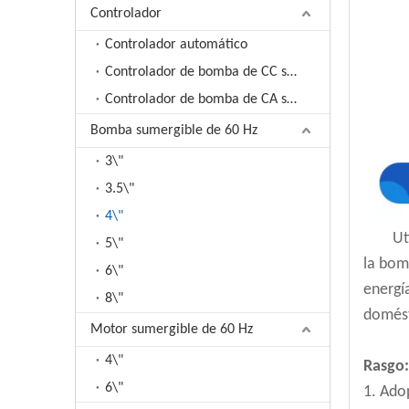
Controlador
Controlador automático
Controlador de bomba de CC solar
Controlador de bomba de CA solar
Bomba sumergible de 60 Hz
3\"
3.5\"
4\"
Ut
5\"
la bom
6\"
energí
8\"
domést
Motor sumergible de 60 Hz
4\"
Rasgo:
6\"
1. Ado