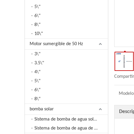
5\"
6\"
8\"
10\"
Motor sumergible de 50 Hz
3\"
3.5\"
4\"
Compartir
5\"
6\"
Modelo
8\"
bomba solar
Descri
Sistema de bomba de agua solar de CC
Sistema de bomba de agua de CA solar