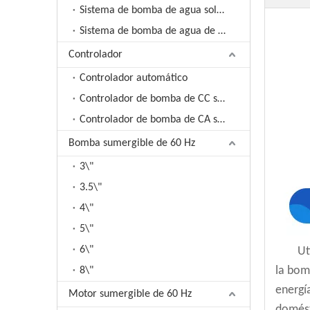
Sistema de bomba de agua solar de CC
Sistema de bomba de agua de CA solar
Controlador
Controlador automático
Controlador de bomba de CC solar
Controlador de bomba de CA solar
Bomba sumergible de 60 Hz
3\"
3.5\"
4\"
5\"
6\"
Ut
la bom
8\"
energí
Motor sumergible de 60 Hz
domést