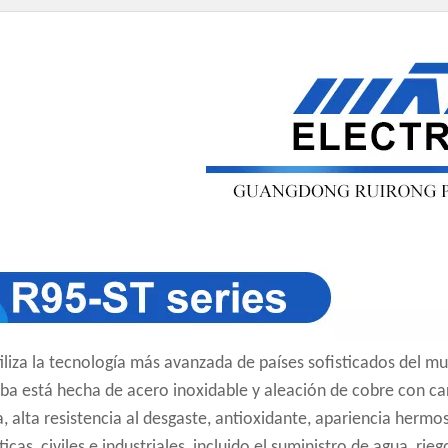
iliza la tecnología más avanzada de países sofisticados del mu
ba está hecha de acero inoxidable y aleación de cobre con cara
a, alta resistencia al desgaste, antioxidante, apariencia hermo
icas, civiles e industriales, incluido el suministro de agua, r