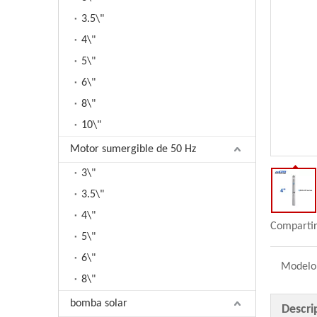
3.5\"
4\"
5\"
6\"
8\"
10\"
Motor sumergible de 50 Hz
3\"
3.5\"
4\"
Compartir
5\"
6\"
Modelo
8\"
bomba solar
Descri