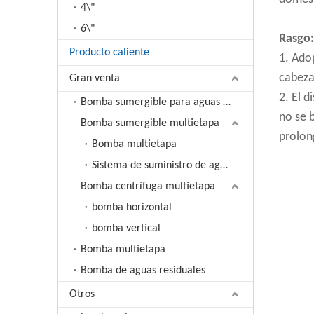
4\"
6\"
Rasgo:
Producto caliente
1. Ado
cabeza
Gran venta
2. El 
Bomba sumergible para aguas residuales
no se 
Bomba sumergible multietapa
prolong
Bomba multietapa
Sistema de suministro de agua de frecuencia variable
Bomba centrífuga multietapa
bomba horizontal
bomba vertical
Bomba multietapa
Bomba de aguas residuales
Otros