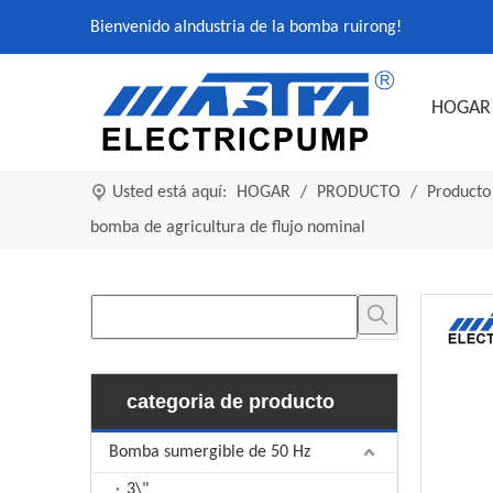
Bienvenido a
Industria de la bomba ruirong
!
HOGAR
Usted está aquí:
HOGAR
/
PRODUCTO
/
Producto
bomba de agricultura de flujo nominal
categoria de producto
Bomba sumergible de 50 Hz
3\"