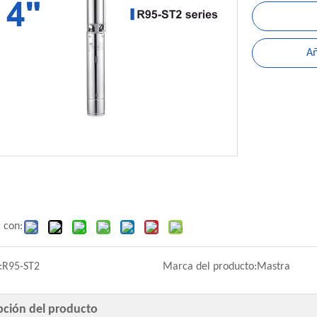
Añ
 con:
:
R95-ST2
Marca del producto:
Mastra
pción del producto